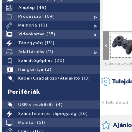
Alaplap (49)
Processzor (64)
Memória (10)
Videokártya (35)
Tápegység (131)
<
Adattárolás (11)
Számítógépház (20)
Tájékoztató-je
Hangkártya (2)
Kábel/Csatlakozó/Átalakító (13)
Tulajd
Perifériák
A feltűntetett 
USB-s eszközök (4)
Szünetmentes tápegység (26)
Monitor (51)
Ajánlo
Egér (207)