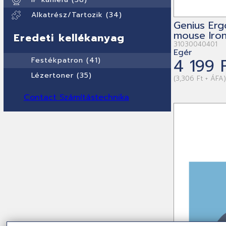
Alkatrész/Tartozik (34)
Genius Erg
mouse Iro
Eredeti kellékanyag
31030040401
Egér
4 199 
Festékpatron (41)
Lézertoner (35)
(3,306 Ft + ÁFA
Contact Számítástechnika