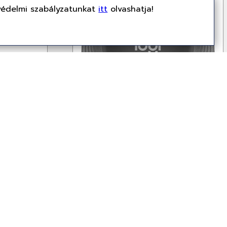
védelmi szabályzatunkat
itt
olvashatja!
Nincs miről értesíteni!
 PV14250
Logitech Signature M650
Medium Graphite
910-006253
Egér
14 149 Ft
(11,141 Ft + ÁFA)