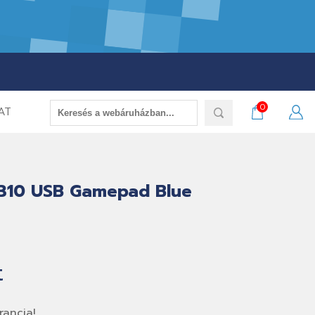
0
AT
F310 USB Gamepad Blue
t
ancia!