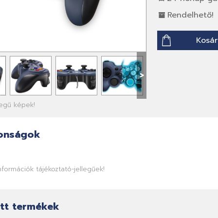
Rendelhető!
Kosár
>
llegű képek!
onságok
információk tájékoztató-jellegűek!
tt termékek