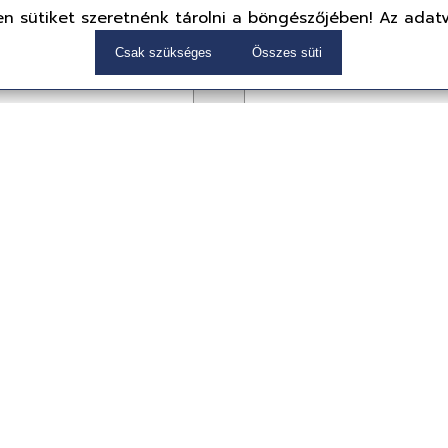
n sütiket szeretnénk tárolni a böngészőjében! Az adat
Csak szükséges
Összes süti
-123 Wired Mouse
Dell Pro 14 Essential
Silver
PV14250-4
Laptop
Ft
496 399 Ft
(390,865 Ft + ÁFA)
reink