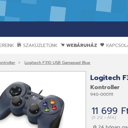
REINK
SZAKÜZLETÜNK
WEBÁRUHÁZ
KAPCSOL
ontroller
Logitech F310 USB Gamepad Blue
Logitech 
Kontroller
940-000111
11 699 F
(9 212 + ÁFA)
24 hónap gar