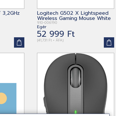
F 3,2GHz
Logitech G502 X Lightspeed
Wireless Gaming Mouse White
910-006190
Egér
52 999 Ft
(41,731 Ft + ÁFA)