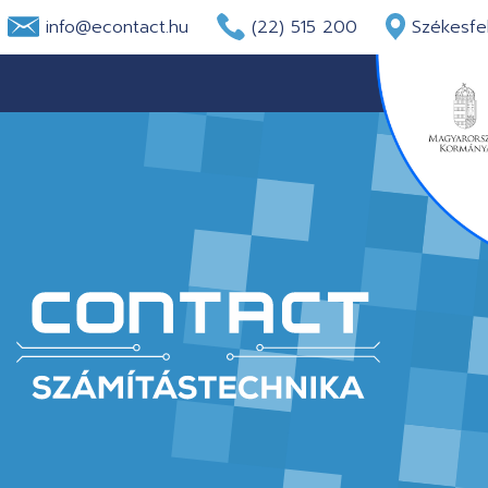
info@econtact.hu
(22) 515 200
Székesfeh