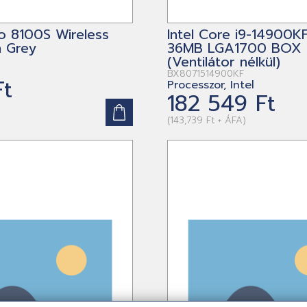
o 8100S Wireless
Intel Core i9-14900K
n Grey
36MB LGA1700 BOX
(Ventilátor nélkül)
BX8071514900KF
Ft
Processzor, Intel
182 549 Ft
)
(143,739 Ft + ÁFA)