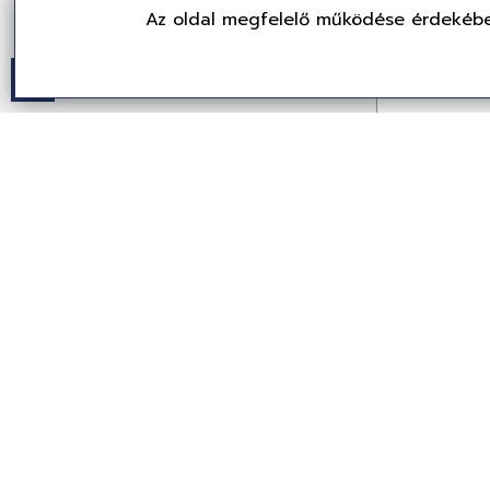
Az oldal megfelelő működése érdekébe
Genius DX
Black/Red
31010033406
Egér
2 049 
(1,613 Ft + ÁFA)
Partne