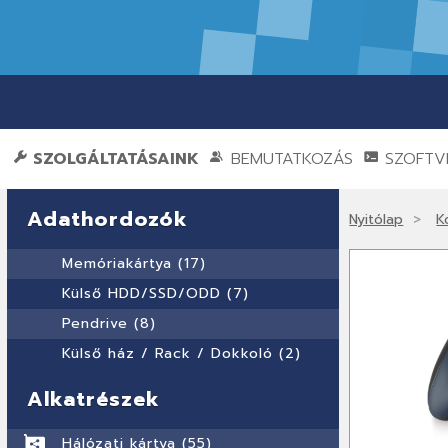
SZOLGÁLTATÁSAINK
BEMUTATKOZÁS
SZOFTVE
Adathordozók
Nyitólap
K
Memóriakártya (17)
Külső HDD/SSD/ODD (7)
Pendrive (8)
Külső ház / Rack / Dokkoló (2)
Alkatrészek
Hálózati kártya (55)