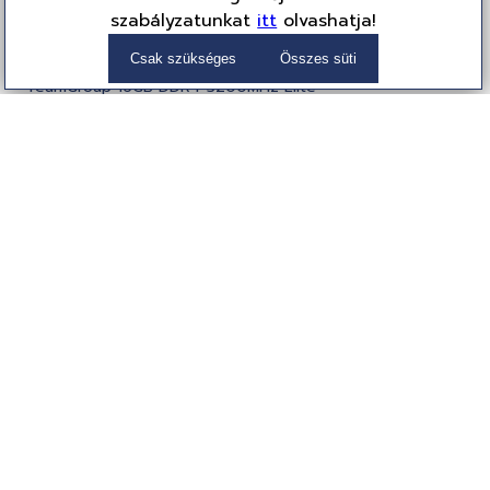
szabályzatunkat
itt
olvashatja!
Csak szükséges
Összes süti
TeamGroup 16GB DDR4 3200MHz Elite
TED416G3200C2201
Memória, Asztali
49 349 Ft
(38,857 Ft + ÁFA)
Partnereink