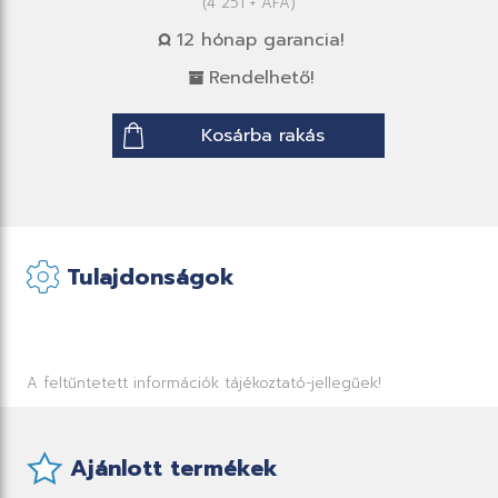
(4 251 + ÁFA)
12 hónap garancia!
Rendelhető!
Kosárba rakás
Tulajdonságok
A feltűntetett információk tájékoztató-jellegűek!
Ajánlott termékek