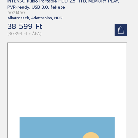
INTENSO külső Portable HDD 2.5" 1TB, MEMORY PLAY,
PVR-ready, USB 3.0, fekete
6021460
Alkatrészek, Adattárolás, HDD
38 599 Ft
(30,393 Ft + ÁFA)