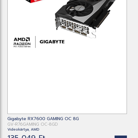
Gigabyte RX7600 GAMING OC 8G
GV-R76GAMING OC-8GD
Videokártya, AMD
135 049 Ft