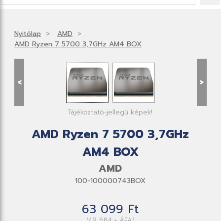
Nyitólap
AMD
AMD Ryzen 7 5700 3,7GHz AM4 BOX
<
>
Tájékoztató-jellegű képek!
AMD Ryzen 7 5700 3,7GHz
AM4 BOX
AMD
100-100000743BOX
63 099 Ft
(49 684 + ÁFA)