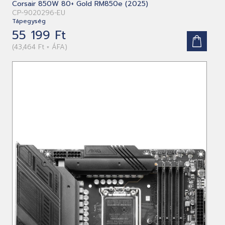
Corsair 850W 80+ Gold RM850e (2025)
CP-9020296-EU
Tápegység
55 199 Ft
(43,464 Ft + ÁFA)