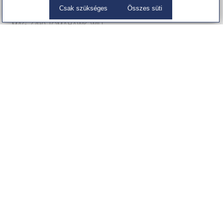
Csak szükséges
Összes süti
Msi MAG Z790 TOMAHAWK WIFI
MAG Z790 TOMAHAWK WIFI
Alaplap
92 799 Ft
(73,070 Ft + ÁFA)
Partnereink