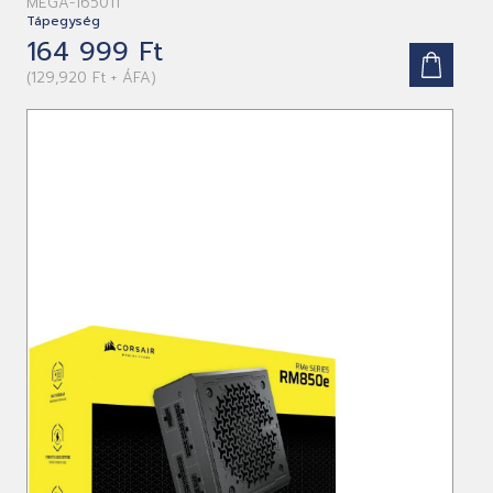
MEGA-1650TI
Tápegység
164 999 Ft
(129,920 Ft + ÁFA)