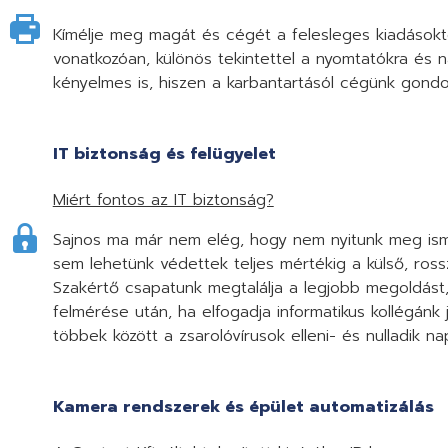
Kímélje meg magát és cégét a felesleges kiadásoktó
vonatkozóan, különös tekintettel a nyomtatókra és
kényelmes is, hiszen a karbantartásól cégünk gondo
IT biztonság és felügyelet
Miért fontos az IT biztonság?
Sajnos ma már nem elég, hogy nem nyitunk meg isme
sem lehetünk védettek teljes mértékig a külső, ross
Szakértő csapatunk megtalálja a legjobb megoldást
felmérése után, ha elfogadja informatikus kollégán
többek között a zsarolóvírusok elleni- és nulladik n
Kamera rendszerek és épület automatizálás