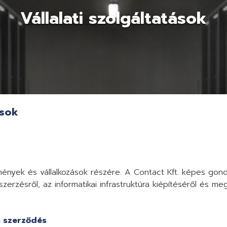
Vállalati szolgáltatások
ások
zmények és vállalkozások részére. A Contact Kft. képes gond
szerzésről, az informatikai infrastruktúra kiépítéséről és meg
s szerződés