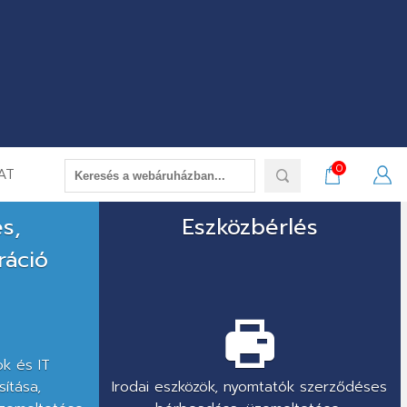
0
AT
és,
Eszközbérlés
ráció
k és IT
ítása,
Irodai eszközök, nyomtatók szerződéses