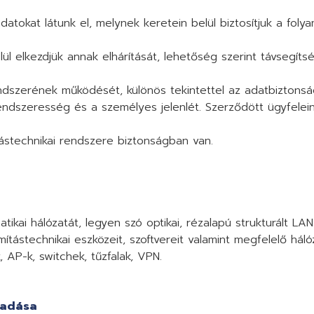
atokat látunk el, melynek keretein belül biztosítjuk a foly
ül elkezdjük annak elhárítását, lehetőség szerint távsegít
rendszerének működését, különös tekintettel az adatbiztons
endszeresség és a személyes jelenlét. Szerződött ügyfelein
ástechnikai rendszere biztonságban van.
ikai hálózatát, legyen szó optikai, rézalapú strukturált LAN
mítástechnikai eszközeit, szoftvereit valamint megfelelő háló
k, AP-k, switchek, tűzfalak, VPN.
eadása