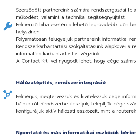
Szerződött partnereink számára rendszergazdai felad
működést, valamint a technikai segítségnyújtást.
Felmerülő hiba esetén a lehető legrövidebb időn bel
helyszínen.
Folyamatosan felügyeljük partnereink informatikai 
Rendszerkarbantartási szolgáltatásunk alapkövei a r
informatikai karbantartást is végzünk.
A Contact Kft.-vel nyugodt lehet, hogy cége számít
Hálózatépítés, rendszerintegráció
Felmérjük, megtervezzük és kivitelezzük cége informat
hálózatról. Rendszerbe illesztjük, telepítjük cége szá
konfiguráljuk aktív hálózati eszközeit, mint a routere
Nyomtató és más informatikai eszközök bérb