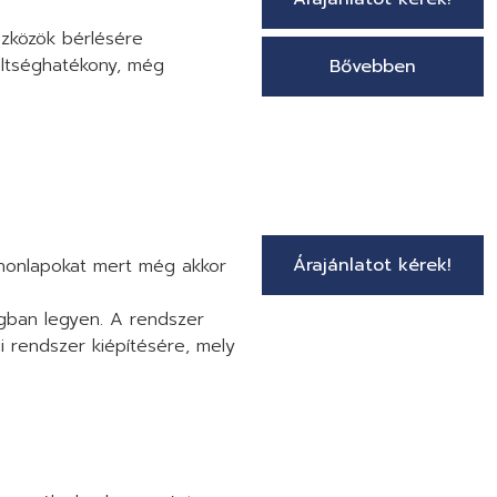
szközök bérlésére
öltséghatékony, még
Bővebben
Árajánlatot kérek!
 honlapokat mert még akkor
ágban legyen. A rendszer
i rendszer kiépítésére, mely