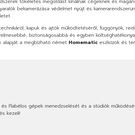
arendszerek tökéletes megoldást kínálnak cégeknek és magá
, nyaralók bekamerázása védelmet nyújt és kamerarendszerün
etet.
technikáról, kapuk és ajtók működtetéséről, függönyök, redőn
ényelmesebbé, biztonságosabbá és egyben költséghatékonyab
nk alapját a megbízható német
Homematic
eszközök és ter
ss és Flabélos gépek menedzselését és a stúdiók működésé
s kezeli!