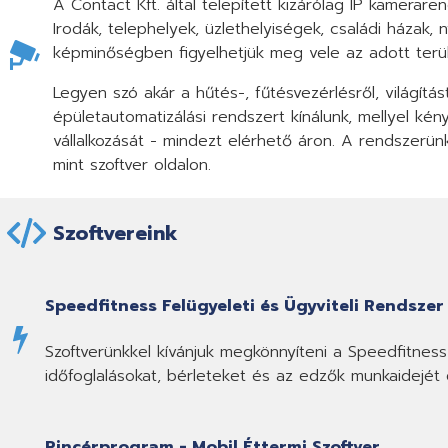
A Contact Kft. által telepített kizárólag IP kamer
Irodák, telephelyek, üzlethelyiségek, családi házak
képminőségben figyelhetjük meg vele az adott terül
Legyen szó akár a hűtés-, fűtésvezérlésről, világítás
épületautomatizálási rendszert kínálunk, mellyel k
vállalkozását - mindezt elérhető áron. A rendszerü
mint szoftver oldalon.
Szoftvereink
Speedfitness Felügyeleti és Ügyviteli Rendszer
Szoftverünkkel kívánjuk megkönnyíteni a Speedfitne
időfoglalásokat, bérleteket és az edzők munkaidejét é
Pincérprogram - Mobil Éttermi Szoftver