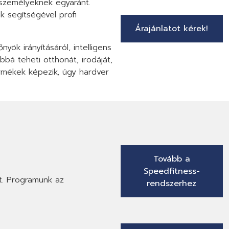
nszemélyeknek egyaránt.
k segítségével profi
Árajánlatot kérek!
yök irányításáról, intelligens
bá teheti otthonát, irodáját,
mékek képezik, úgy hardver
Tovább a
Speedfitness-
t. Programunk az
rendszerhez