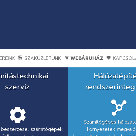
REINK
SZAKÜZLETÜNK
WEBÁRUHÁZ
KAPCSOL
mítástechnikai
Hálózatépít
szerviz
rendszerinteg
Számítógépes hálózato
k beszerzése, számítógépek
környezetek megvalós