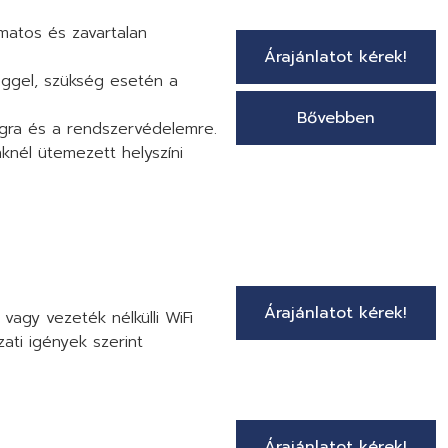
amatos és zavartalan
Árajánlatot kérek!
séggel, szükség esetén a
Bővebben
ágra és a rendszervédelemre.
knél ütemezett helyszíni
Árajánlatot kérek!
 vagy vezeték nélkülli WiFi
zati igények szerint
Árajánlatot kérek!