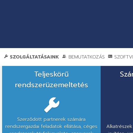
SZOLGÁLTATÁSAINK
BEMUTATKOZÁS
SZOFTVE
Hálózati
Teljeskörű
Szá
kiépítés,
rendszerüzemeltetés
rendszerüzemeltetés,
szoftverfejlesztés,
éttermi
Szerződött partnerek számára
szoftver
rendszergazdai feladatok ellátása, céges
Alkatrésze