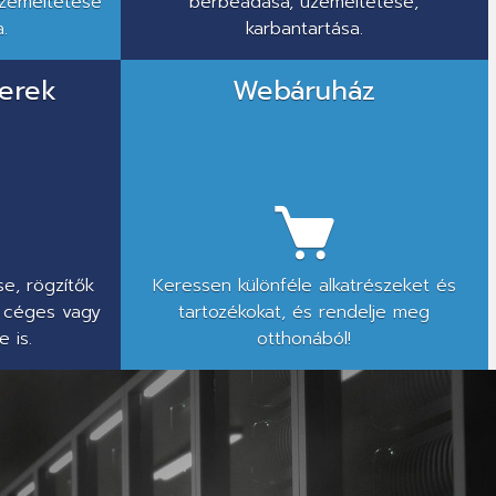
üzemeltetése
bérbeadása, üzemeltetése,
.
karbantartása.
erek
Webáruház
e, rögzítők
Keressen különféle alkatrészeket és
 céges vagy
tartozékokat, és rendelje meg
 is.
otthonából!