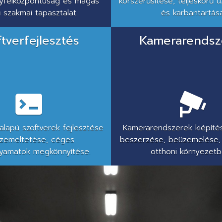
ügyfélközpontúság és magas
korszerűsítése, teljeskörű 
ű szakmai tapasztalat.
és karbantartása
ftverfejlesztés
Kamerarendsz
lapú szoftverek fejlesztése
Kamerarendszerek kiépítés
zemeltetése, céges
beszerzése, beüzemelése,
yamatok megkönnyítése.
otthoni környezetbe