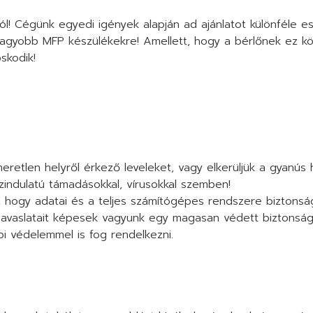
l! Cégünk egyedi igények alapján ad ajánlatot különféle e
 nagyobb MFP készülékekre! Amellett, hogy a bérlőnek ez k
skodik!
retlen helyről érkező leveleket, vagy elkerüljük a gyanús
zindulatú támadásokkal, vírusokkal szemben!
, hogy adatai és a teljes számítógépes rendszere biztons
k javaslatait képesek vagyunk egy magasan védett biztonság
api védelemmel is fog rendelkezni.