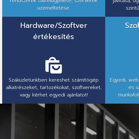
rendszerek távfelügyelete, szerverek
javítása, 
üzemeltetése.
szint
Hardware/Szoftver
Szo
értékesítés
Szaküzletünkben kereshet számítógép
Egyedi, weba
alkatrészeket, tartozékokat, szoftvereket,
és ü
vagy kérhet egyedi ajánlatot!
munkafol