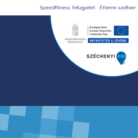
Speedfitness felügyelet
·
Éttermi szoftver