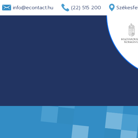
info@econtact.hu
(22) 515 200
Székesfeh