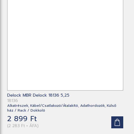
Delock MBR Delock 18136 5,25
18136
Alkatrészek, Kábel/Csatlakozó/Átalakító, Adathordozók, Külső
ház / Rack / Dokkoló
2 899 Ft
(2 283 Ft + ÁFA)