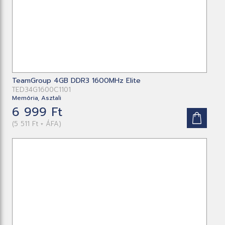
TeamGroup 4GB DDR3 1600MHz Elite
TED34G1600C1101
Memória, Asztali
6 999 Ft
(5 511 Ft + ÁFA)