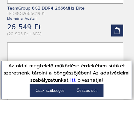
TeamGroup 8GB DDR4 2666MHz Elite
TED48G2666C1901
Memória, Asztali
26 549 Ft
(20 905 Ft + ÁFA)
Az oldal megfelelő működése érdekében sütiket
szeretnénk tárolni a böngészőjében! Az adatvédelmi
szabályzatunkat
itt
olvashatja!
Csak szükséges
Összes süti