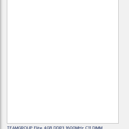
TEAMGROUP Elite 4GB DDR3 1600MHz C11 DIMM