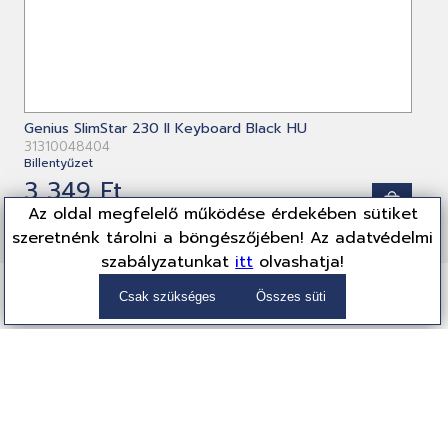
Genius SlimStar 230 II Keyboard Black HU
31310048404
Billentyűzet
3 349 Ft
Az oldal megfelelő működése érdekében sütiket
(2,637 Ft + ÁFA)
szeretnénk tárolni a böngészőjében! Az adatvédelmi
szabályzatunkat
itt
olvashatja!
Csak szükséges
Összes süti
Partnereink