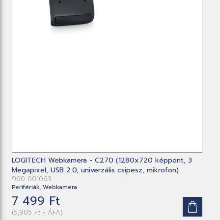
LOGITECH Webkamera - C270 (1280x720 képpont, 3
Megapixel, USB 2.0, univerzális csipesz, mikrofon)
960-001063
Perifériák, Webkamera
7 499 Ft
(5,905 Ft + ÁFA)