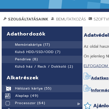
SZOLGÁLTATÁSAINK
BEMUTATKOZÁS
SZOFTVE
Adathordozók
Adatvéde
Memóriakártya (17)
Az oldal hasz
Külső HDD/SSD/ODD (7)
Ön jelenleg N
Pendrive (8)
ELFOGADOM A
Külső ház / Rack / Dokkoló (2)
Alkatrészek
Adatkeze
Hálózati kártya (55)
Informác
Alaplap (49)
Processzor (64)
Ajánlo