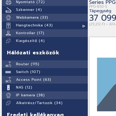
Series PP
Nyomtató (72)
PPG-850-S
Szkenner (4)
Tápegység
37 099
Webkamera (33)
(29,212 Ft + ÁFA
Hangtechnika (43)
Kontroller (17)
Kiegészítő (4)
Hálózati eszközök
Router (115)
Switch (107)
Access Point (63)
NAS (12)
IP kamera (38)
Alkatrész/Tartozik (34)
Eredeti kellékanyag