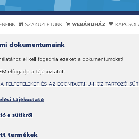
REINK
SZAKÜZLETÜNK
WEBÁRUHÁZ
KAPCSOL
lmi dokumentumaink
nálatához el kell fogadnia ezeket a dokumentumokat!
EM elfogadja a tájékoztatót!
 FELTÉTELEKET ÉS AZ ECONTACT.HU-HOZ TARTOZÓ SÜTI
lési tájékoztató
ió a sütikről
tt termékek