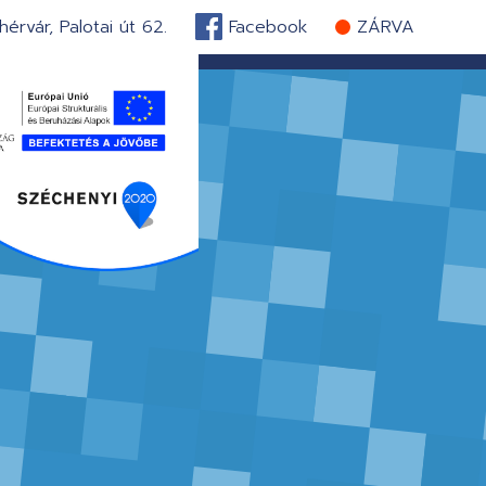
érvár, Palotai út 62.
Facebook
ZÁRVA