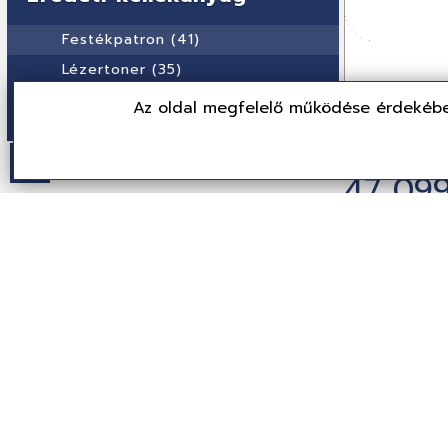
Festékpatron (41)
Lézertoner (35)
DeepCool
Az oldal megfelelő működése érdekébe
Contact Számítástechnika
Glass Blac
R-CH780-BKADE
Számítógéph
47 099
(37,086 Ft + ÁF
Partne