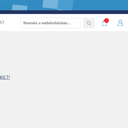
0
AT
KET!