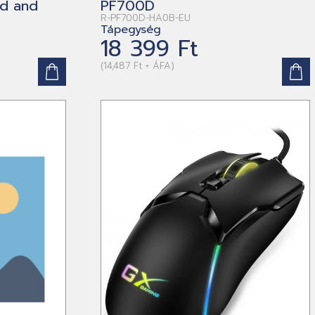
rd and
PF700D
R-PF700D-HA0B-EU
Tápegység
18 399 Ft
(14,487 Ft + ÁFA)