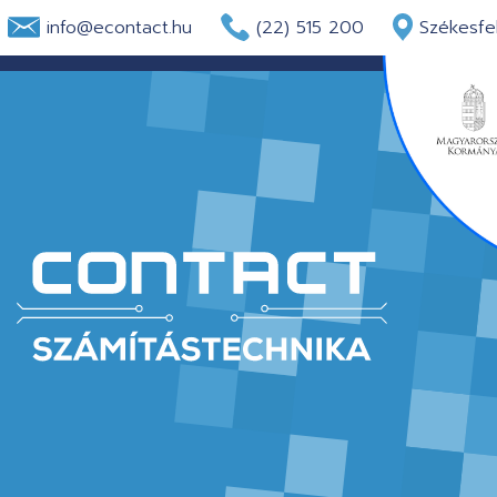
info@econtact.hu
(22) 515 200
Székesfeh