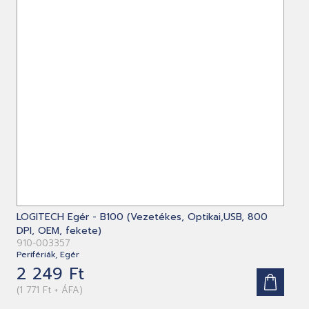
LOGITECH Egér - B100 (Vezetékes, Optikai,USB, 800
DPI, OEM, fekete)
910-003357
Perifériák, Egér
2 249 Ft
(1 771 Ft + ÁFA)