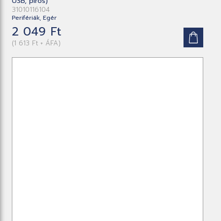
USB, piros)
31010116104
Perifériák, Egér
2 049 Ft
(1 613 Ft + ÁFA)