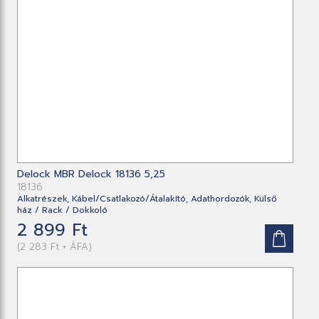
Delock MBR Delock 18136 5,25
18136
Alkatrészek, Kábel/Csatlakozó/Átalakító, Adathordozók, Külső
ház / Rack / Dokkoló
2 899 Ft
(2 283 Ft + ÁFA)