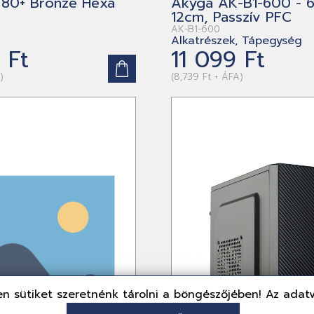
80+ Bronze Hexa
Akyga AK-B1-600 - 
12cm, Passzív PFC
AK-B1-600
Alkatrészek, Tápegység
 Ft
11 099 Ft
)
(8,739 Ft + ÁFA)
n sütiket szeretnénk tárolni a böngészőjében! Az adat