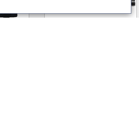
Nincs miről értesíteni!
ASRock H610M-HDV/M.2+ D5
90-MXBM50-A0UAYZ
Alaplap
13 699 Ft
(10,787 Ft + ÁFA)