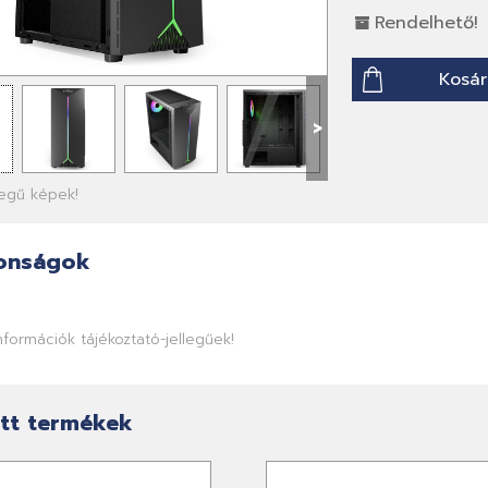
Rendelhető!
Kosár
>
llegű képek!
onságok
információk tájékoztató-jellegűek!
tt termékek