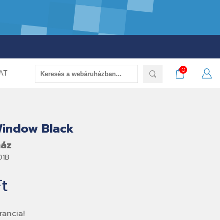
0
AT
Window Black
ház
01B
Ft
ancia!