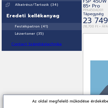
FSP 450W 
Alkatrész/Tartozik (34)
85+ Pro
PPA450AD01
Tápegység
Eredeti kellékanyag
23 749
Festékpatron (41)
(18,700 Ft + ÁFA
Lézertoner (35)
Contact Számítástechnika
Az oldal megfelelő működése érdekébe