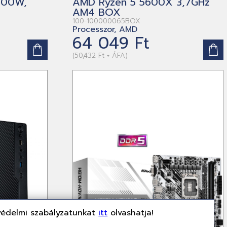
600W,
AMD Ryzen 5 5600X 3,7GHz
AM4 BOX
100-100000065BOX
Processzor, AMD
64 049 Ft
(50,432 Ft + ÁFA)
védelmi szabályzatunkat
itt
olvashatja!