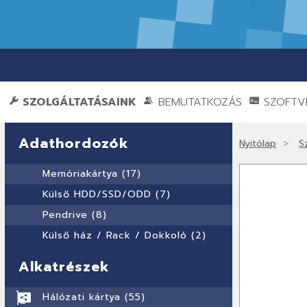
SZOLGÁLTATÁSAINK
BEMUTATKOZÁS
SZOFTVE
Adathordozók
Nyitólap
S
Memóriakártya (17)
Külső HDD/SSD/ODD (7)
Pendrive (8)
Külső ház / Rack / Dokkoló (2)
Alkatrészek
Hálózati kártya (55)