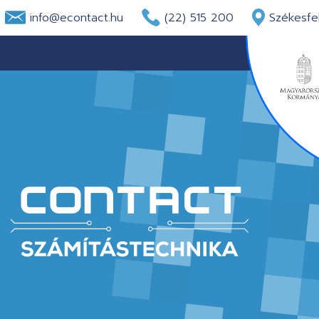
info@econtact.hu
(22) 515 200
Székesfeh