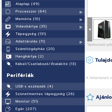
Alaplap (49)
Processzor (64)
Memória (10)
Videokártya (35)
<
Tápegység (131)
Adattárolás (11)
Tájékoztató-je
Számítógépház (20)
Hangkártya (2)
Tulajd
Kábel/Csatlakozó/Átalakító (13)
Perifériák
A feltűntetett 
USB-s eszközök (4)
Szünetmentes tápegység (26)
Ajánlo
Monitor (51)
Egér (207)