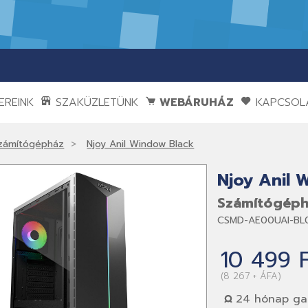
REINK
SZAKÜZLETÜNK
WEBÁRUHÁZ
KAPCSOL
zámítógépház
Njoy Anil Window Black
Njoy Anil 
Számítógép
CSMD-AE00UAI-BL
10 499 
(8 267 + ÁFA)
24 hónap gar